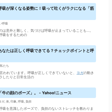
呼吸が深くなる姿勢に！吸って吐くがラクになる「筋
い呼吸
は意外と難しく、気づけば呼吸が止まっていることも...。
呼吸をするための
あなたは正しく呼吸できてる？チェックポイントと呼
私たち
と言われています。呼吸が正しくできていないと、
ヨガ
の動き
ラしたりと日常生活の
「牛の顔のポーズ」。 - Yahoo!ニュース
ヨガ
,
体
,
印象
,
呼吸
,
負担
呼吸を意識したポーズで、負担のないストレッチを教わりま