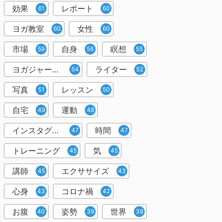
効果
レポート
61
60
ヨガ教室
女性
60
60
市場
自身
瞑想
59
56
55
ヨガジャーナルオンライン
ライター
54
52
写真
レッスン
51
50
自宅
運動
49
48
インスタグラム
時間
47
47
トレーニング
気
45
45
講師
エクササイズ
45
43
心身
コロナ禍
43
42
お腹
姿勢
世界
40
39
39