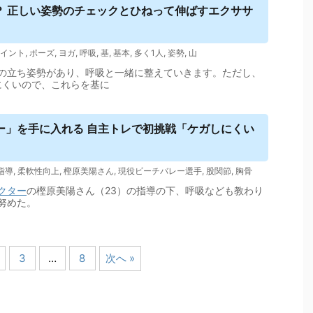
？ 正しい姿勢のチェックとひねって伸ばすエクササ
イント
,
ポーズ
,
ヨガ
,
呼吸
,
基
,
基本
,
多く1人
,
姿勢
,
山
の立ち姿勢があり、呼吸と一緒に整えていきます。ただし、
にくいので、これらを基に
ー」を手に入れる 自主トレで初挑戦「ケガしにくい
指導
,
柔軟性向上
,
樫原美陽さん
,
現役ビーチバレー選手
,
股関節
,
胸骨
クター
の樫原美陽さん（23）の指導の下、呼吸なども教わり
努めた。
3
…
8
次へ »