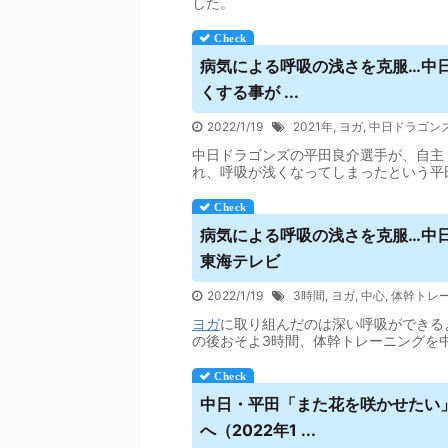
した。
病気による呼吸の浅さを克服…中日
くする事が ...
2022/1/19
2021年
,
ヨガ
,
中日ドラゴン
中日ドラゴンズの平田良介選手が、自主
れ、呼吸が浅くなってしまったという平
病気による呼吸の浅さを克服…中日
東海テレビ
2022/1/19
3時間
,
ヨガ
,
中心
,
体幹トレ
ヨガ
に取り組んだのは深い呼吸ができる
の後おそよ3時間、体幹トレーニングを
中日・平田「また花を咲かせたい」
へ（2022年1 ...