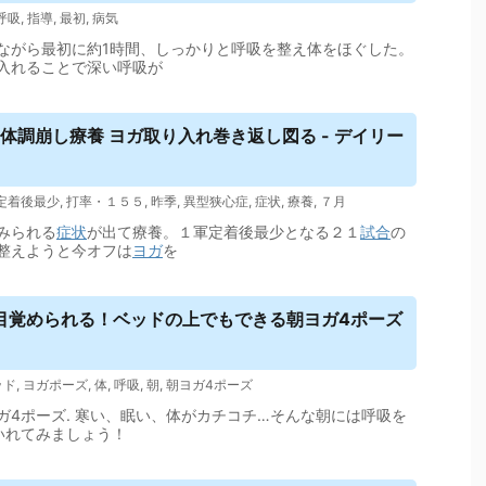
呼吸
,
指導
,
最初
,
病気
ながら最初に約1時間、しっかりと呼吸を整え体をほぐした。
入れることで深い呼吸が
は体調崩し療養
ヨガ
取り入れ巻き返し図る - デイリー
定着後最少
,
打率・１５５
,
昨季
,
異型狭心症
,
症状
,
療養
,
７月
みられる
症状
が出て療養。１軍定着後最少となる２１
試合
の
整えようと今オフは
ヨガ
を
目覚められる！ベッドの上でもできる朝
ヨガ
4ポーズ
ッド
,
ヨガポーズ
,
体
,
呼吸
,
朝
,
朝ヨガ4ポーズ
4ポーズ. 寒い、眠い、体がカチコチ…そんな朝には呼吸を
いれてみましょう！