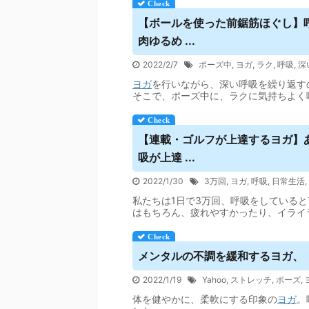
【ボールを使った前鋸筋ほぐし】
肉ゆるめ ...
2022/2/7
ポーズ中
,
ヨガ
,
ラク
,
呼吸
,
深
ヨガ
を行いながら、深い呼吸を繰り返すの
そこで、ポーズ中に、ラクに気持ちよく
【連載・ゴルフが上達する
ヨガ
】
吸が上達 ...
2022/1/30
3万回
,
ヨガ
,
呼吸
,
日常生活
,
私たちは1日で3万回、呼吸をしている
はもちろん、疲れやすかったり、イライ
メンタルの不調を緩和する
ヨガ
、
2022/1/19
Yahoo
,
ストレッチ
,
ポーズ
,
体を健やかに、柔軟にする印象の
ヨガ
。