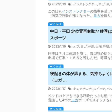
2022/1/19
インストラクター
,
ヨガ
,
体
,
この日も
インストラクター
の指導を受け
「病気で呼吸が浅くなった。
ヨガ
を取り
中日・平田 定位置再奪取だ 昨季
スポーツ
2022/1/19
オフ
,
ヨガ
,
体調
,
出場
,
呼吸
,
昨季は７月に体調を崩し、異型狭心症と
出場で打率・１５５と苦しんだ。呼吸を
寝起きの体が温まる、気持ちよく
（
ヨガ
...
2022/1/17
4つ
,
カチコチ
,
スイッチ
,
ベ
ベッドの上でもできる呼吸たっぷり朝ヨガ
意識した4つの
ヨガ
ポーズでスイッチを