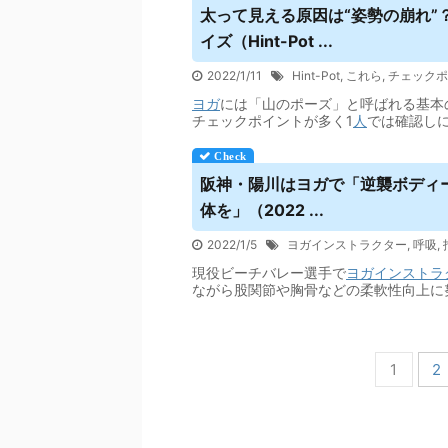
太って見える原因は“姿勢の崩れ”
イズ（Hint-Pot ...
2022/1/11
Hint-Pot
,
これら
,
チェックポ
ヨガ
には「山のポーズ」と呼ばれる基本
チェックポイントが多く1
人
では確認し
阪神・陽川は
ヨガ
で「逆襲ボディ
体を」（2022 ...
2022/1/5
ヨガインストラクター
,
呼吸
,
現役ビーチバレー選手で
ヨガ
インストラ
ながら股関節や胸骨などの柔軟性向上に
1
2