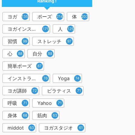
Ranking !
ヨガ
ポーズ
体
1357
214
203
ヨガインストラクター
人
171
125
習慣
ストレッチ
99
97
心
自分
88
88
簡単ポーズ
87
インストラクター
Yoga
76
74
ヨガ講師
ピラティス
72
71
呼吸
Yahoo
71
71
身体
筋肉
68
63
middot
ヨガスタジオ
63
61