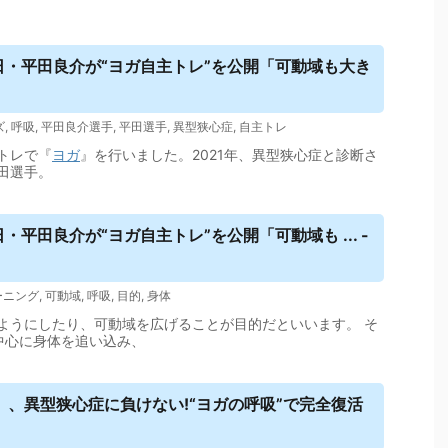
・平田良介が“
ヨガ
自主トレ”を公開「可動域も大き
ズ
,
呼吸
,
平田良介選手
,
平田選手
,
異型狭心症
,
自主トレ
トレで『
ヨガ
』を行いました。2021年、異型狭心症と診断さ
田選手。
・平田良介が“
ヨガ
自主トレ”を公開「可動域も ... -
ーニング
,
可動域
,
呼吸
,
目的
,
身体
ようにしたり、可動域を広げることが目的だといいます。 そ
中心に身体を追い込み、
、異型狭心症に負けない!“
ヨガ
の呼吸”で完全復活