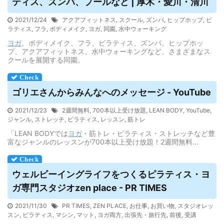
ティス、ズンバ、プールなど | 厚木・愛川・清川
2021/12/24
アクアフィットネス
,
スクール
,
ズンバ
,
ヒップホップ
,
ピ
ラティス
,
フラ
,
ボディメイク
,
ヨガ
,
同園
,
水中ウォーキング
ヨガ
、ボディメイク、フラ、ピラティス、ズンバ、ヒップホッ
プ、アクアフィットネス、水中ウォーキングなど、さまざまなス
クールを展開する同園。
ゴリエさんからみんなへのメッセージ - YouTube
2021/12/23
2週間無料
,
700本以上受け放題
,
LEAN BODY
,
YouTube
,
ジャンル
,
ストレッチ
,
ピラティス
,
レッスン
,
筋トレ
「LEAN BODYでは
ヨガ
・筋トレ・ピラティス・ストレッチなど豊
富なジャンルのレッスンが700本以上受け放題！2週間無料...
ウェルビーイングライフをつくるピラティス・
ヨ
ガ
専門スタジオzen place - PR TIMES
2021/11/30
PR TIMES
,
ZEN PLACE
,
お仕事
,
お買い物
,
スタジオレッ
スン
,
ピラティス
,
マシン
,
マット
,
ヨガ両方
,
出張先・旅行先
,
前後
,
受講