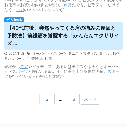
お仕事やお買い物の前後や出張・
旅行
先でも、ピラティスだけで
なく、
ヨガ
のスタジオレッスンが
【40代前後、突然やってくる肩の痛みの原因と
予防法】前鋸筋を覚醒する「かんたんエクササイ
ズ ...
2021/11/8
オーバヘッドスポーツ
,
テニス
,
ピラティス
,
ヨガ
,
人
,
動作
,
多いスポーツ
,
手
,
普段
,
水泳
,
肩
普段から
ヨガ
やピラティス、あるいはテニスや水泳などオーバヘ
ッド
スポーツ
と呼ばれる肩より上に手を上げる動作の多い
スポー
ツ
を行っている
人
の中にも突然の
1
2
…
8
次へ »