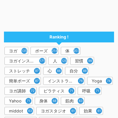
Ranking !
ヨガ
ポーズ
体
1357
214
203
ヨガインストラクター
人
習慣
171
125
99
ストレッチ
心
自分
97
88
88
簡単ポーズ
インストラクター
Yoga
87
76
74
ヨガ講師
ピラティス
呼吸
72
71
71
Yahoo
身体
筋肉
71
68
63
middot
ヨガスタジオ
効果
63
61
61