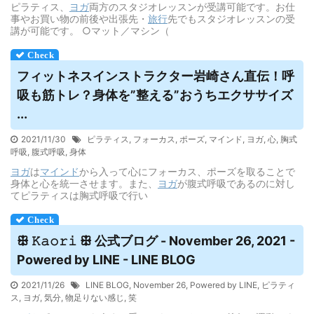
ピラティス、
ヨガ
両方のスタジオレッスンが受講可能です。お仕
事やお買い物の前後や出張先・
旅行
先でもスタジオレッスンの受
講が可能です。 ○マット／マシン（
フィットネスインストラクター岩崎さん直伝！呼
吸も筋トレ？身体を”整える”おうちエクササイズ
...
2021/11/30
ピラティス
,
フォーカス
,
ポーズ
,
マインド
,
ヨガ
,
心
,
胸式
呼吸
,
腹式呼吸
,
身体
ヨガ
は
マインド
から入って心にフォーカス、ポーズを取ることで
身体と心を統一させます。また、
ヨガ
が腹式呼吸であるのに対し
てピラティスは胸式呼吸で行い
ꕥ 𝙺𝚊𝚘𝚛𝚒 ꕥ 公式ブログ - November 26, 2021 -
Powered by LINE - LINE BLOG
2021/11/26
LINE BLOG
,
November 26
,
Powered by LINE
,
ピラティ
ス
,
ヨガ
,
気分
,
物足りない感じ
,
笑