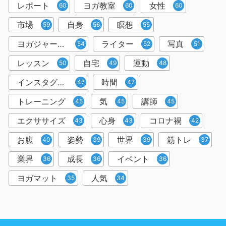
レポート
ヨガ教室
女性
60
60
60
市場
自身
瞑想
59
56
55
ヨガジャーナルオンライン
ライター
写真
54
52
51
レッスン
自宅
運動
50
49
48
インスタグラム
時間
47
47
トレーニング
気
講師
45
45
45
エクササイズ
心身
コロナ禍
43
43
42
お腹
姿勢
世界
筋トレ
40
39
39
37
業界
成長
イベント
36
36
36
ヨガマット
人気
35
34