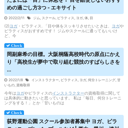
めの過ごし方3つ - エキサイト
2022/2/11
ジム
,
スクール
,
ピラティス
,
ヨガ
,
体
,
目
(2)
ヨガ
・ピラティス. 「目や体をスッキリさせたいときは、
ヨガ
や
ピラティスがおすすめです！ ジムやスクールに通ってもいいけ
ど、今
岡副麻希の目標。大阪桐蔭高校時代の原点にかえ
り「高校生が夢中で取り組む競技のすばらしさを
...
2022/1/8
インストラクター
,
ピラティス
,
ヨガ
,
何分トレーニング
,
甘
いもの
,
資格取得
今年は
ヨガ
やピラティスの
インストラクター
の資格取得に関して
は具体的に動きたいと思っています。 私は「毎日、何分トレーニ
ングをする！」とか「甘いものは
荻野運動公園 スクール参加者募集中
ヨガ
、ピラ