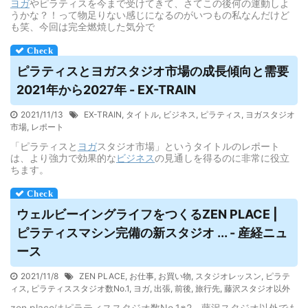
ヨガ
やピラティスを今まで受けてきて、さてこの後何の運動しよ
うかな？！って物足りない感じになるのがいつもの私なんだけど
も笑、今回は完全燃焼した気分で
ピラティスと
ヨガ
スタジオ市場の成長傾向と需要
2021年から2027年 - EX-TRAIN
2021/11/13
EX-TRAIN
,
タイトル
,
ビジネス
,
ピラティス
,
ヨガスタジオ
市場
,
レポート
「ピラティスと
ヨガ
スタジオ市場」というタイトルのレポート
は、より強力で効果的な
ビジネス
の見通しを得るのに非常に役立
ちます。
ウェルビーイングライフをつくるZEN PLACE |
ピラティスマシン完備の新スタジオ ... - 産経ニュ
ース
2021/11/8
ZEN PLACE
,
お仕事
,
お買い物
,
スタジオレッスン
,
ピラテ
ィス
,
ピラティススタジオ数No.1
,
ヨガ
,
出張
,
前後
,
旅行先
,
藤沢スタジオ以外
zen placeはピラティススタジオ数No.1※2。藤沢スタジオ以外でも