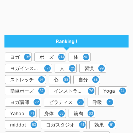
Ranking !
ヨガ
ポーズ
体
1357
214
203
ヨガインストラクター
人
習慣
171
125
99
ストレッチ
心
自分
97
88
88
簡単ポーズ
インストラクター
Yoga
87
76
74
ヨガ講師
ピラティス
呼吸
72
71
71
Yahoo
身体
筋肉
71
68
63
middot
ヨガスタジオ
効果
63
61
61