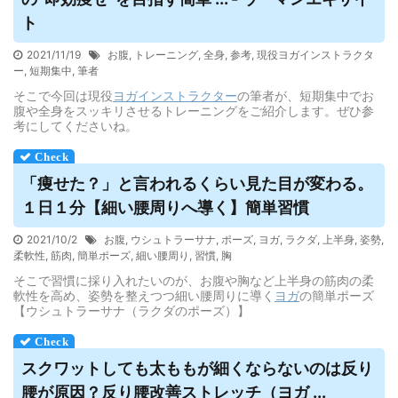
ト
2021/11/19
お腹
,
トレーニング
,
全身
,
参考
,
現役ヨガインストラクタ
ー
,
短期集中
,
筆者
そこで今回は現役
ヨガ
インストラクター
の筆者が、短期集中でお
腹や全身をスッキリさせるトレーニングをご紹介します。ぜひ参
考にしてくださいね。
「痩せた？」と言われるくらい見た目が変わる。
１日１分【細い腰周りへ導く】簡単習慣
2021/10/2
お腹
,
ウシュトラーサナ
,
ポーズ
,
ヨガ
,
ラクダ
,
上半身
,
姿勢
,
柔軟性
,
筋肉
,
簡単ポーズ
,
細い腰周り
,
習慣
,
胸
そこで習慣に採り入れたいのが、お腹や胸など上半身の筋肉の柔
軟性を高め、姿勢を整えつつ細い腰周りに導く
ヨガ
の簡単ポーズ
【ウシュトラーサナ（ラクダのポーズ）】
スクワットしても太ももが細くならないのは反り
腰が原因？反り腰改善ストレッチ（
ヨガ
...