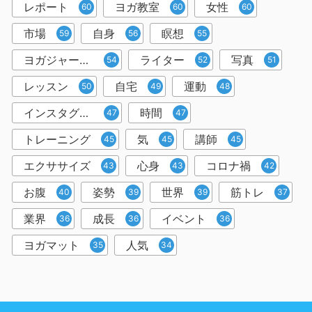
レポート
ヨガ教室
女性
60
60
60
市場
自身
瞑想
59
56
55
ヨガジャーナルオンライン
ライター
写真
54
52
51
レッスン
自宅
運動
50
49
48
インスタグラム
時間
47
47
トレーニング
気
講師
45
45
45
エクササイズ
心身
コロナ禍
43
43
42
お腹
姿勢
世界
筋トレ
40
39
39
37
業界
成長
イベント
36
36
36
ヨガマット
人気
35
34