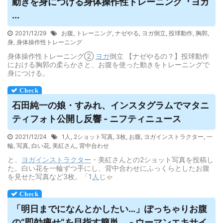
動きを身につける身体操作性トレーニング『
ヨガ
...
2021/12/29
お腹
,
トレーニング
,
ナゼやる
,
ヨガ倒立
,
投球動作
,
胸郭
,
身
,
身体操作性トレーニング
身体操作性トレーニング②
ヨガ
倒立 【ナゼやるの？】投球動作
における胸郭の柔らかさと、お腹を使った動きをトレーニングで
身につける。
石田純一の娘・すみれ、インスタグラムでマタニ
ティフォト公開し反響 - ニフティニュース
2021/12/24
1人
,
2ショット写真
,
3枚
,
お腹
,
ヨガインストラクター
,
一
輪
,
写真
,
白い花
,
美紅さん
,
背中合わせ
と、
ヨガ
インストラクター
・美紅さんとの2ショット写真を投稿し
た。白い花を一輪ずつ手にし、背中合わせにふっくらとしたお腹
を見せた写真など3枚。「1
人
じゃ
「明日までになんとかしたい…」ぽっちゃりお腹
の“即効痩せ“を目指す簡単 ... - ウーマンエキサイ