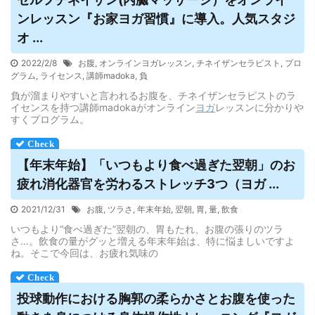
ンレッスン『お家
ヨガ
習慣』に導入。人気スタジ
オ ...
2022/2/8
お腹
,
オンラインヨガレッスン
,
チネイザンセラピスト
,
プロ
グラム
,
ライセンス
,
講師madoka
,
負
負が溜まりやすいと言われるお腹を、チネイザンセラピストのラ
イセンスを持つ講師madokaがオンライン
ヨガ
レッスンに分かりや
すくプログラム。
【年末年始】「いつもより食べ過ぎた翌朝」のお
疲れ消化器官を労わるストレッチ3つ（
ヨガ
...
2021/12/31
お腹
,
ツラさ
,
年末年始
,
翌朝
,
胃
,
量
,
飲食
いつもより“食べ過ぎた”翌朝の、胃もたれ、お腹の張りのツラ
さ…。飲食の量がグッと増える年末年始は、特に悩ましいですよ
ね。そこで今回は、お疲れ気味の
投球動作における胸郭の柔らかさとお腹を使った