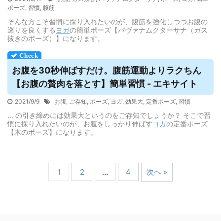
ポーズ
,
習慣
,
腹筋
そんな方こそ習慣に採り入れたいのが、腹筋を強化しつつお腹の
巡りを良くする
ヨガ
の簡単ポーズ【パヴァナムクターサナ（ガス
抜きのポーズ）】になります。
お腹を30秒伸ばすだけ。腹筋運動よりラクちん
【お腹の贅肉を落とす】簡単習慣 - エキサイト
2021/9/9
お腹
,
ご存知
,
ポーズ
,
ヨガ
,
効果大
,
定番ポーズ
,
習慣
... の引き締めには効果大というのをご存知でしょうか？ そこで習
慣に採り入れたいのが、お腹をしっかり伸ばす
ヨガ
の定番ポーズ
【木のポーズ】になります。
1
2
…
4
次へ »