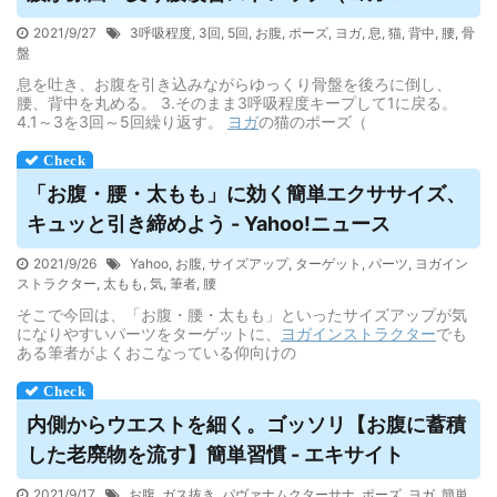
2021/9/27
3呼吸程度
,
3回
,
5回
,
お腹
,
ポーズ
,
ヨガ
,
息
,
猫
,
背中
,
腰
,
骨
盤
息を吐き、お腹を引き込みながらゆっくり骨盤を後ろに倒し、
腰、背中を丸める。 3.そのまま3呼吸程度キープして1に戻る。
4.1～3を3回～5回繰り返す。
ヨガ
の猫のポーズ（
「お腹・腰・太もも」に効く簡単エクササイズ、
キュッと引き締めよう - Yahoo!ニュース
2021/9/26
Yahoo
,
お腹
,
サイズアップ
,
ターゲット
,
パーツ
,
ヨガイン
ストラクター
,
太もも
,
気
,
筆者
,
腰
そこで今回は、「お腹・腰・太もも」といったサイズアップが気
になりやすいパーツをターゲットに、
ヨガ
インストラクター
でも
ある筆者がよくおこなっている仰向けの
内側からウエストを細く。ゴッソリ【お腹に蓄積
した老廃物を流す】簡単習慣 - エキサイト
2021/9/17
お腹
,
ガス抜き
,
パヴァナムクターサナ
,
ポーズ
,
ヨガ
,
簡単