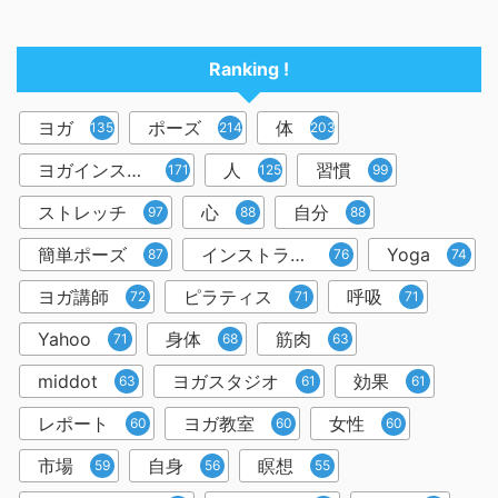
Ranking !
ヨガ
ポーズ
体
1357
214
203
ヨガインストラクター
人
習慣
171
125
99
ストレッチ
心
自分
97
88
88
簡単ポーズ
インストラクター
Yoga
87
76
74
ヨガ講師
ピラティス
呼吸
72
71
71
Yahoo
身体
筋肉
71
68
63
middot
ヨガスタジオ
効果
63
61
61
レポート
ヨガ教室
女性
60
60
60
市場
自身
瞑想
59
56
55