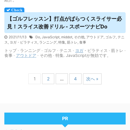
【ゴルフレッスン】打点がばらつくスライサー必
見！スライス改善ドリル - スポーツナビDo
2021/11/13
Do
,
JavaScript
,
middot
,
その他
,
アウトドア
,
ゴルフ
,
テニ
ス
,
ヨガ・ピラティス
,
ランニング
,
特集
,
筋トレ
,
食事
トップ · ランニング · ゴルフ · テニス ·
ヨガ
・ピラティス · 筋トレ ·
食事 ·
アウトドア
· その他 · 特集. JavaScriptが無効です。
1
2
…
4
次へ »
PR