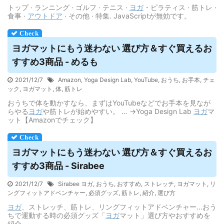
トップ · ランニング · ゴルフ · テニス ·
ヨガ
・ピラティス · 筋トレ ·
食事 ·
アウトドア
· その他 · 特集. JavaScriptが無効です。
ヨガマットにもう迷わない 選び方＆すぐ買えるお
すすめ3商品 - めるも
2021/12/7
Amazon
,
Yoga Design Lab
,
YouTube
,
おうち
,
お手本
,
チェ
ック
,
ヨガマット
,
体
,
筋トレ
おうちで体を動かすなら、まずはYouTubeなどでお手本を見なが
らやる
ヨガ
や筋トレが始めやすい。 ... →Yoga Design Lab
ヨガ
マ
ット【Amazonでチェック】
ヨガマットにもう迷わない 選び方＆すぐ買えるお
すすめ3商品 - Sirabee
2021/12/7
Sirabee ヨガ
,
おうち
,
おすすめ
,
ストレッチ
,
ヨガマット
,
リ
ングフィットアドベンチャー
,
必須グッズ
,
筋トレ
,
紹介
,
選び方
ヨガ
、ストレッチ、筋トレ、リングフィットアドベンチャー…おう
ちで運動する時の必須グッズ「
ヨガ
マット」選び方やおすすめを
紹介。