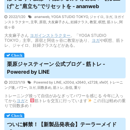
げ”と“肩立ち”でリセットを - ananweb
2022/1/20
ananweb
,
YOGA STUDIO TOKYO
,
ジャイロ
,
ヨガ
,
ヨガイ
ンストラクター
,
主宰
,
原宿
,
大友麻子さん
,
妊婦クラス
,
教室
,
瞑想
,
筋トレ
,
阿
佐ヶ谷
大友麻子さん
ヨガ
インストラクター
。「YOGA STUDIO
TOKYO」主宰。原宿と阿佐ヶ谷に教室があり、
ヨガ
や瞑想、筋ト
レ、ジャイロ、妊婦クラスなどがある。
栗原ジャスティーン 公式ブログ - 筋トレ -
Powered by LINE
2022/1/19
Powered by LINE
,
x200d
,
x2640
,
x2728
,
xfe0f
,
トレーニ
ング後
,
パワー
,
ヨガ
,
回数多め
,
筋トレ
,
自信
,
重り
トレーニング後って自信がみなぎってパワーを感じる 今年に入っ
てから
ヨガ
と ‍
筋トレを交互に行っています
この日は軽めの重
りで回数多め！
ついに解禁！【新製品発表会】テーラーメイド