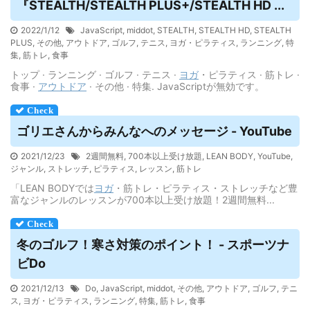
『STEALTH/STEALTH PLUS+/STEALTH HD ...
2022/1/12
JavaScript
,
middot
,
STEALTH
,
STEALTH HD
,
STEALTH
PLUS
,
その他
,
アウトドア
,
ゴルフ
,
テニス
,
ヨガ・ピラティス
,
ランニング
,
特
集
,
筋トレ
,
食事
トップ · ランニング · ゴルフ · テニス ·
ヨガ
・ピラティス · 筋トレ ·
食事 ·
アウトドア
· その他 · 特集. JavaScriptが無効です。
ゴリエさんからみんなへのメッセージ - YouTube
2021/12/23
2週間無料
,
700本以上受け放題
,
LEAN BODY
,
YouTube
,
ジャンル
,
ストレッチ
,
ピラティス
,
レッスン
,
筋トレ
「LEAN BODYでは
ヨガ
・筋トレ・ピラティス・ストレッチなど豊
富なジャンルのレッスンが700本以上受け放題！2週間無料...
冬のゴルフ！寒さ対策のポイント！ - スポーツナ
ビDo
2021/12/13
Do
,
JavaScript
,
middot
,
その他
,
アウトドア
,
ゴルフ
,
テニ
ス
,
ヨガ・ピラティス
,
ランニング
,
特集
,
筋トレ
,
食事