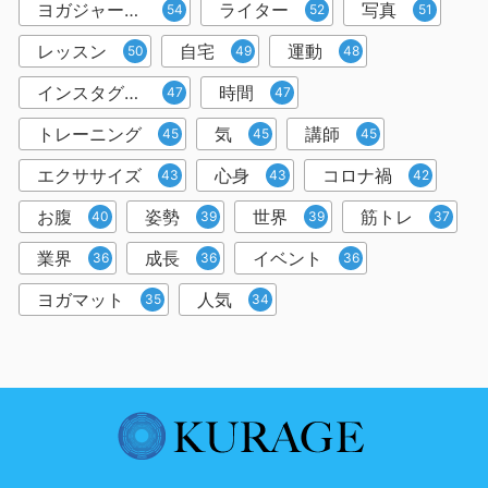
ヨガジャーナルオンライン
ライター
写真
54
52
51
レッスン
自宅
運動
50
49
48
インスタグラム
時間
47
47
トレーニング
気
講師
45
45
45
エクササイズ
心身
コロナ禍
43
43
42
お腹
姿勢
世界
筋トレ
40
39
39
37
業界
成長
イベント
36
36
36
ヨガマット
人気
35
34