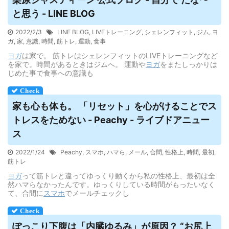
と思う - LINE BLOG
2022/2/3
LINE BLOG
,
LIVEトレーニング
,
シェレンフィット
,
ジム
,
ヨ
ガ
,
家
,
意識
,
時間
,
筋トレ
,
運動
,
食事
ヨガ
は家で。 筋トレはシェレンフィットのLIVEトレーニングなど
を家で。時間があるときはジムへ。 運動や
ヨガ
をまたしっかりは
じめた事で食事への意識も
家も心も体も。 「リセット」を心がけることでス
トレスをためない - Peachy - ライブドアニュー
ス
2022/1/24
Peachy
,
スマホ
,
ハマら
,
メール
,
合間
,
性格上
,
時間
,
最初
,
筋トレ
ヨガ
って筋トレと違ってゆっくり動くから私の性格上、最初は全
然ハマらなかったんです。ゆっくりしている時間がもったいなく
て、合間に
スマホ
でメールチェックし
ぽっこり下腹は「内臓ゆるみ」が原因？ “お尻上