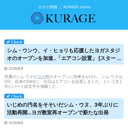
ヨガ の情報 ｜ KURAGE online
シム・ウンウ、イ・ヒョリも応援した
ヨガ
スタジ
オのオープンを加速..「エアコン設置」 [スター ...
2026/8/6
俳優のシム·ウヌが
ヨガ
院のオープンに拍車をかけた。シム·ウヌは
5日、自身のSNSに「今日はエアコンを設置しました」という文と
共にハート絵文字を掲載した。
いじめの汚名をそそいだシム・ウヌ、3年ぶりに
活動再開…
ヨガ
教室再オープンで新たな出発
2026/8/6