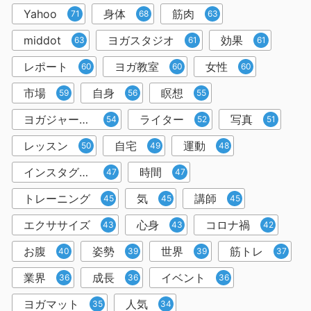
Yahoo
身体
筋肉
71
68
63
middot
ヨガスタジオ
効果
63
61
61
レポート
ヨガ教室
女性
60
60
60
市場
自身
瞑想
59
56
55
ヨガジャーナルオンライン
ライター
写真
54
52
51
レッスン
自宅
運動
50
49
48
インスタグラム
時間
47
47
トレーニング
気
講師
45
45
45
エクササイズ
心身
コロナ禍
43
43
42
お腹
姿勢
世界
筋トレ
40
39
39
37
業界
成長
イベント
36
36
36
ヨガマット
人気
35
34