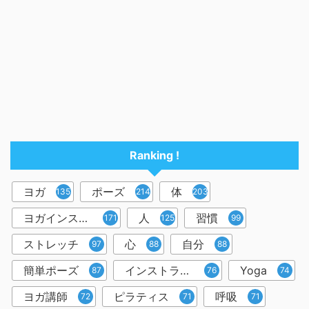
Ranking !
ヨガ
ポーズ
体
1357
214
203
ヨガインストラクター
人
習慣
171
125
99
ストレッチ
心
自分
97
88
88
簡単ポーズ
インストラクター
Yoga
87
76
74
ヨガ講師
ピラティス
呼吸
72
71
71