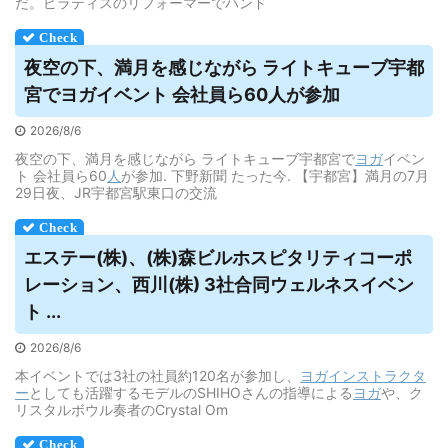
だ。ピラティスのリフォーマーでハンド
夜空の下、満月を感じながら ライトキューブ宇都
宮で
ヨガ
イベント 会社員ら60人が参加
2026/8/6
夜空の下、満月を感じながら ライトキューブ宇都宮で
ヨガ
イベン
ト 会社員ら60
人
が参加. 下野新聞 たった今. 【宇都宮】満月の7月
29日夜、JR宇都宮駅東口の交流
エステー(株)、(株)森ビルホスピタリティコーポ
レーション、西川(株) 3社合同ウェルネスイベン
ト ...
2026/8/6
本イベントでは3社の社員約120名が参加し、
ヨガ
インストラクタ
ー
としても活躍するモデルのSHIHOさんの指導による
ヨガ
や、ク
リスタルボウル奏者のCrystal Om