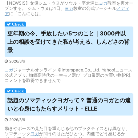
【NEWSIS】女優シム・ウヌがソウル・平倉洞に
ヨガ
教室を再オー
プンする。 シム・ウヌは4日、
ヨガ
教室の公式ソーシャル
メディ
ア
に「こんにちは。
更年期の今、手放したい5つのこと｜3000件以
上の相談を受けてきた私が考える、しんどさの背
景
2026/8/6
ヨガ
ジャーナルオンライン ©Interspace.Co.,Ltd. Yahoo!ニュース
公式アプリ. 物価高時代の一生モノ選び. プロ厳選のお買い物[PR].
コメントを取得できませんで
話題のソマティック
ヨガ
って？ 普通の
ヨガ
との違
いと心身にもたらすメリット - ELLE
2026/8/6
動きやポーズの見た目を重んじる他のプラクティスとは異なり、
ソマティック
ヨガ
が問うのはただひとつ。内側でどう感じるか