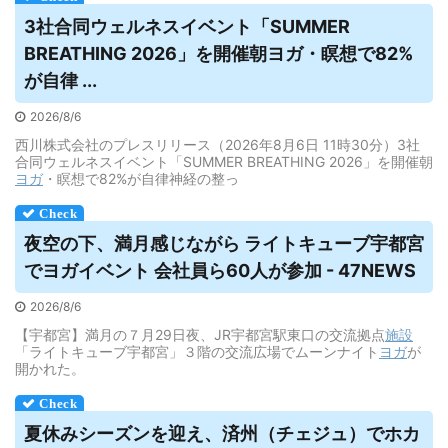
3社合同ウェルネスイベント「SUMMER
BREATHING 2026」を開催朝
ヨガ
・瞑想で82%
が自律 ...
2026/8/6
西川株式会社のプレスリリース（2026年8月6日 11時30分）3社
合同ウェルネスイベント「SUMMER BREATHING 2026」を開催朝
ヨガ
・瞑想で82%が自律神経の整っ
夜空の下、満月感じながら ライトキューブ宇都宮
で
ヨガ
イベント 会社員ら60人が参加 - 47NEWS
2026/8/6
【宇都宮】満月の７月29日夜、JR宇都宮駅東口の交流拠点
施設
「ライトキューブ宇都宮」３階の交流広場でムーンナイト
ヨガ
が
開かれた。
夏休みシーズンを迎え、済州（チェジュ）でホカ