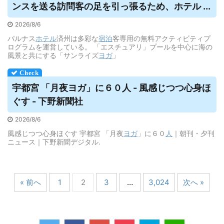
ンスを送る訪問客の足を引っ張るため、ホテル ...
2026/8/6
パルナス
ホテル
済州は多彩な
宿泊
客専用の無料アクティビティプ
ログラムを運営している。 「エスチュアリ」プールを中心に海の
風景と共にする「サンライズ
ヨガ
」
宇都宮 「月夜
ヨガ
」に６０人 - 風感じつつ心身ほ
ぐす - 下野新聞社
2026/8/6
風感じつつ心身ほぐす 宇都宮 「月夜
ヨガ
」に６０
人
｜朝刊・夕刊
ニュース｜下野新聞デジタル.
« 前へ
1
2
3
…
3,024
次へ »